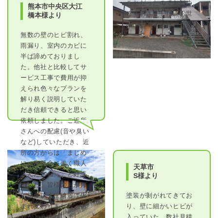
ことだったのでお勧め
熊本市中央区大江
しておきました。お世
橋本様より
話になりました。
無数の壁のヒビ割れ、
雨漏り、室内のカビに
半ば諦めておりまし
た。他社と比較してサ
ービス工事で費用が抑
えられ色々なプランを
解り易く説明していた
だき信頼できると思い
依頼しました。ご近所
さんへの配慮(音や臭い
など)していただき、近
所の方からは「まじめ
に一生懸命に働く職人
天草市
さんたちね。」と好評
S様より
でした。皆様のおかげ
で想像以上に綺麗に生
塗装が剝がれてきてお
まれ変わりました。あ
り、壁に細かいヒビが
りがとうございまし
入っていた。数社見積