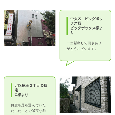
中央区 ビッグボッ
クス様
ビッグボックス様よ
り
一生懸命して頂きあり
がとうございます。
北区徳王２丁目 O様
宅
O様より
何度も足を運んでいた
だいたことで誠実な印