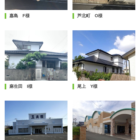
嘉島 F様
芦北町 O様
麻生田 I様
尾上 Y様