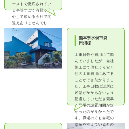
ーストで徹底されてい
る事等すごく有難く安
心して頼める会社で間
違えありませんでし
た。
熊本県水俣市袋
田畑様
工事日数や費用にて悩
んでいましたが、自社
施工にて他社より安く
他の工事費用にあてる
ことができ助かりまし
た。工事日数は近所に
迷惑がかからないよう
配慮していただき素早
く足場の設置期間が短
かったのが良かったで
す。職場の方も自宅の
塗装を考えているとの