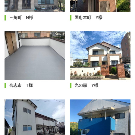
三角町 N様
国府本町 Y様
合志市 T様
光の森 Y様