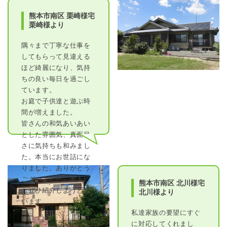
熊本市南区 栗崎様宅
栗崎様より
隅々まで丁寧な仕事を
してもらって見違える
ほど綺麗になり、気持
ちの良い毎日を過ごし
ています。
お庭で子供達と遊ぶ時
間が増えました。
皆さんの和気あいあい
とした雰囲気、真面目
さに気持ちも和みまし
た。本当にお世話にな
りました。ありがとう
ございました。友人に
熊本市南区 北川様宅
もぜひ紹介しようと思
北川様より
います。
私達家族の要望にすぐ
に対応してくれまし