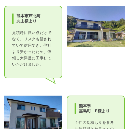
熊本市芦北町
丸山様より
見積時に良い点だけで
なく、リスクも話され
ていて信用でき、他社
より安かったため、依
頼し大満足に工事して
いただけました。
熊本県
嘉島町 F様より
４件の見積もりを参考
に信頼感と社長さんの