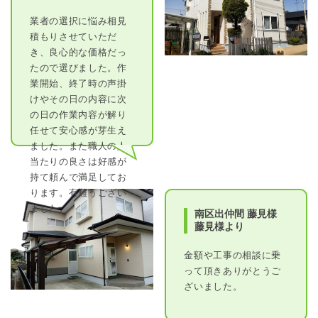
業者の選択に悩み相見
積もりさせていただ
き、良心的な価格だっ
たので選びました。作
業開始、終了時の声掛
けやその日の内容に次
の日の作業内容が解り
任せて安心感が芽生え
ました。また職人の人
当たりの良さは好感が
持て頼んで満足してお
ります。有難うござい
ました。
南区出仲間 藤見様
藤見様より
金額や工事の相談に乗
って頂きありがとうご
ざいました。