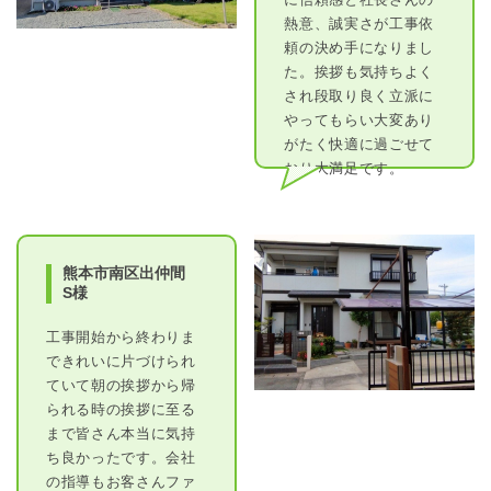
熱意、誠実さが工事依
頼の決め手になりまし
た。挨拶も気持ちよく
され段取り良く立派に
やってもらい大変あり
がたく快適に過ごせて
おり大満足です。
熊本市南区出仲間
S様
工事開始から終わりま
できれいに片づけられ
ていて朝の挨拶から帰
られる時の挨拶に至る
まで皆さん本当に気持
ち良かったです。会社
の指導もお客さんファ