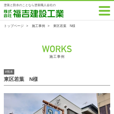
塗装と防水のことなら塗装職人会社の
0120-88-7343 受付時間 8:00～18:00 年中無休
株式会社 福吉建設工業
トップページ
施工事例
東区若葉 N様
WORKS
施工事例
#熊本
東区若葉 N様