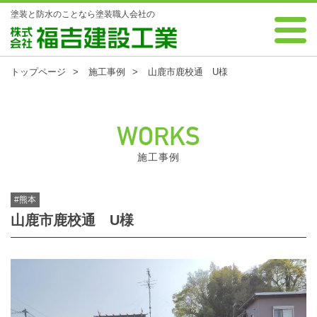
塗装と防水のことなら塗装職人会社の
0120-88-7343 受付時間 8:00～18:00 年中無休
株式会社 福吉建設工業
トップページ
施工事例
山鹿市鹿校通 U様
WORKS
施工事例
#熊本
山鹿市鹿校通 U様