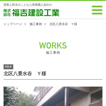
塗装と防水のことなら塗装職人会社の
0120-88-7343 受付時間 8:00～18:00 年中無休
株式会社 福吉建設工業
トップページ
施工事例
北区八景水谷 Ｙ様
WORKS
施工事例
#熊本
北区八景水谷 Ｙ様