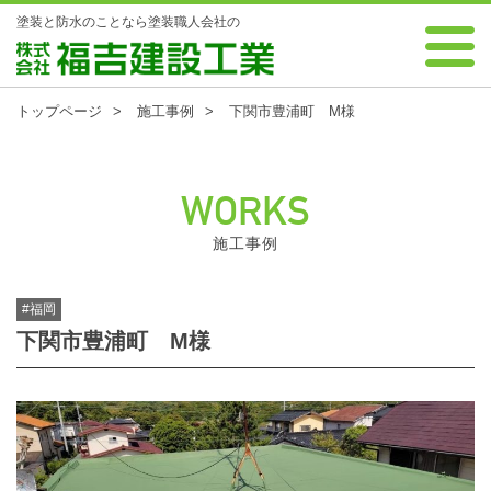
塗装と防水のことなら塗装職人会社の
0120-88-7343 受付時間 8:00～18:00 年中無休
株式会社 福吉建設工業
トップページ
施工事例
下関市豊浦町 M様
WORKS
施工事例
#福岡
下関市豊浦町 M様