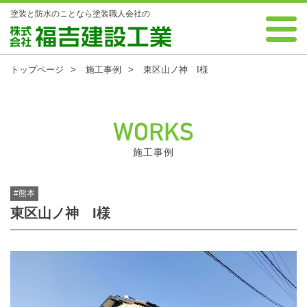
塗装と防水のことなら塗装職人会社の
0120-88-7343 受付時間 8:00～18:00 年中無休
株式会社 福吉建設工業
トップページ
施工事例
東区山ノ神 I様
WORKS
施工事例
#熊本
東区山ノ神 I様