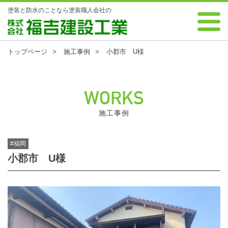
塗装と防水のことなら塗装職人会社の
0120-88-7343 受付時間 8:00～18:00 年中無休
株式会社 福吉建設工業
トップページ
施工事例
小郡市 U様
WORKS
施工事例
#福岡
小郡市 U様