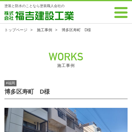
塗装と防水のことなら塗装職人会社の
0120-88-7343 受付時間 8:00～18:00 年中無休
株式会社 福吉建設工業
トップページ
施工事例
博多区寿町 D様
WORKS
施工事例
#福岡
博多区寿町 D様